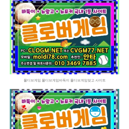
몰디브게임 몰디브게임바둑이 몰디브게임맞고 사이트