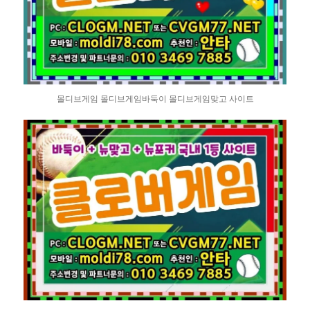
몰디브게임 몰디브게임바둑이 몰디브게임맞고 사이트