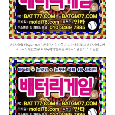
방탄게임( #btgame.kr ) #방탄게임바둑이 방탄게임맞고 방탄게임포커
#바둑이게임짱구 #바둑이게임족보 #바둑이원뷰어 이기는법