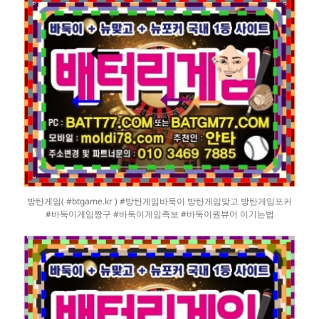
방탄게임( #btgame.kr ) #방탄게임바둑이 방탄게임맞고 방탄게임포커
#바둑이게임짱구 #바둑이게임족보 #바둑이원뷰어 이기는법