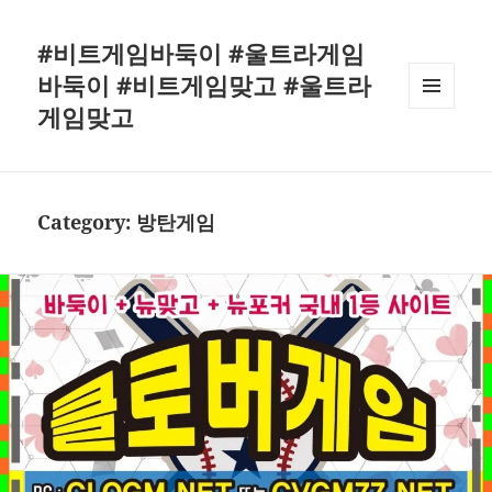
#비트게임바둑이 #울트라게임
바둑이 #비트게임맞고 #울트라
게임맞고
MENU
AND
WIDGETS
Category:
방탄게임