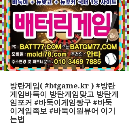
방탄게임( #btgame.kr ) #방탄
게임바둑이 방탄게임맞고 방탄게
임포커 #바둑이게임짱구 #바둑
이게임족보 #바둑이원뷰어 이기
는법