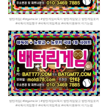
방탄게임( #btgame.kr ) #방탄게임바둑이 방탄게임맞고 방탄게임포커
#바둑이게임짱구 #바둑이게임족보 #바둑이원뷰어 이기는법
방탄게임( #btgame.kr ) #방탄게임바둑이 방탄게임맞고 방탄게임포커
#바둑이게임짱구 #바둑이게임족보 #바둑이원뷰어 이기는법