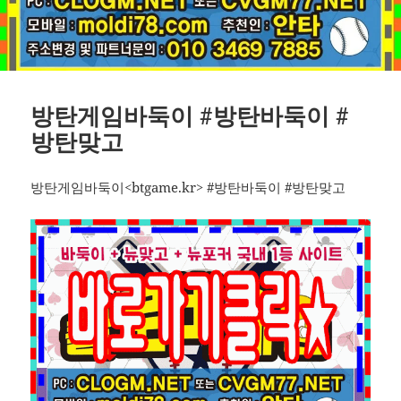
방탄게임바둑이
#방탄바둑이 #
방탄맞고
방탄게임바둑이<btgame.kr> #방탄바둑이 #방탄맞고