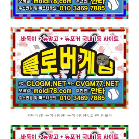
방탄게임바둑이 #방탄바둑이 #방탄맞고 #방탄포커