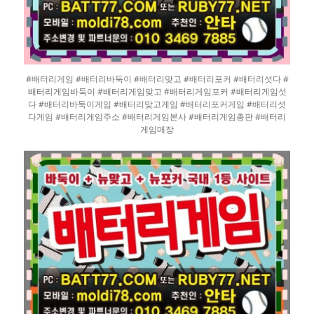
#배터리게임 #배터리바둑이 #배터리맞고 #배터리포커 #배터리섯다 #
배터리게임바둑이 #배터리게임맞고 #배터리게임포커 #배터리게임섯
다 #배터리바둑이게임 #배터리맞고게임 #배터리포커게임 #배터리섯
다게임 #배터리게임주소 #배터리게임본사 #배터리게임총판 #배터리
게임매장