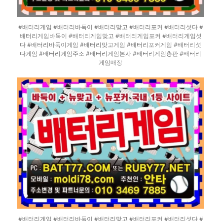
#배터리게임 #배터리바둑이 #배터리맞고 #배터리포커 #배터리섯다 #
배터리게임바둑이 #배터리게임맞고 #배터리게임포커 #배터리게임섯
다 #배터리바둑이게임 #배터리맞고게임 #배터리포커게임 #배터리섯
다게임 #배터리게임주소 #배터리게임본사 #배터리게임총판 #배터리
게임매장
#배터리게임 #배터리바둑이 #배터리맞고 #배터리포커 #배터리섯다 #