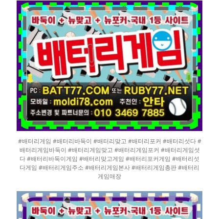
#배터리게임 #배터리바둑이 #배터리맞고 #배터리포커 #배터리섯다 #
배터리게임바둑이 #배터리게임맞고 #배터리게임포커 #배터리게임섯
다 #배터리바둑이게임 #배터리맞고게임 #배터리포커게임 #배터리섯
다게임 #배터리게임주소 #배터리게임본사 #배터리게임총판 #배터리
게임매장