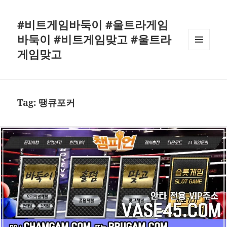
#비트게임바둑이 #울트라게임
바둑이 #비트게임맞고 #울트라
게임맞고
MENU
AND
WIDGETS
Tag:
땡큐포커