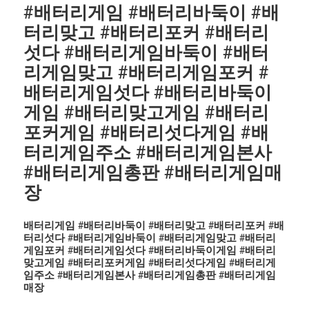
#배터리게임 #배터리바둑이 #배
터리맞고 #배터리포커 #배터리
섯다 #배터리게임바둑이 #배터
리게임맞고 #배터리게임포커 #
배터리게임섯다 #배터리바둑이
게임 #배터리맞고게임 #배터리
포커게임 #배터리섯다게임 #배
터리게임주소 #배터리게임본사
#배터리게임총판 #배터리게임매
장
배터리게임 #배터리바둑이 #배터리맞고 #배터리포커 #배
터리섯다 #배터리게임바둑이 #배터리게임맞고 #배터리
게임포커 #배터리게임섯다 #배터리바둑이게임 #배터리
맞고게임 #배터리포커게임 #배터리섯다게임 #배터리게
임주소 #배터리게임본사 #배터리게임총판 #배터리게임
매장