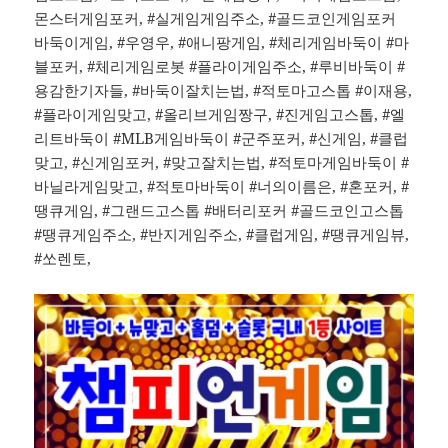
몬스터게임포커, #실게임게임주소, #골드코인게임포커
바둑이게임, #우영우, #애니팡게임, #체리게임바둑이 #마
블포커, #체리게임로봇 #플라이게임주소, #루비바둑이 #
용감한기자들, #바둑이잘치는법, #적토마고스톱 #이재용,
#플라이게임맞고, #올리브게임짱구, #진게임고스톱, #엘
리트바둑이 #MLB게임바둑이 #군주포커, #신게임, #클럽
맞고, #신게임포커, #맞고잘치는법, #적토마게임바둑이 #
바닐라게임맞고, #적토마바둑이 #너의이름은, #혼포커, #
땡큐게임, #그랜드고스톱 #배터리포커 #골드코인고스톱
#땡큐게임주소, #반지게임주소, #클럽게임, #땡큐게임뷰,
#쏘렌토,