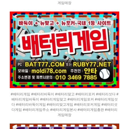
게임매장
#배터리게임 #배터리바둑이 #배터리맞고 #배터리포커 #배터리섯다 #
배터리게임바둑이 #배터리게임맞고 #배터리게임포커 #배터리게임섯
다 #배터리바둑이게임 #배터리맞고게임 #배터리포커게임 #배터리섯
다게임 #배터리게임주소 #배터리게임본사 #배터리게임총판 #배터리
게임매장