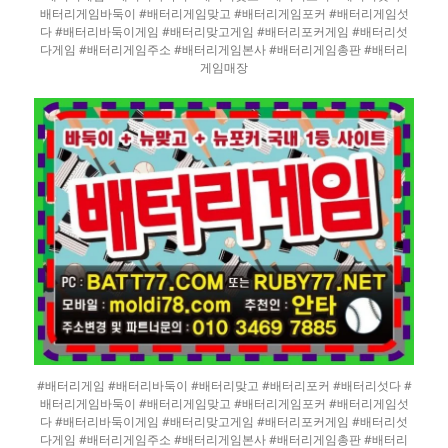
배터리게임바둑이 #배터리게임맞고 #배터리게임포커 #배터리게임섯
다 #배터리바둑이게임 #배터리맞고게임 #배터리포커게임 #배터리섯
다게임 #배터리게임주소 #배터리게임본사 #배터리게임총판 #배터리
게임매장
#배터리게임 #배터리바둑이 #배터리맞고 #배터리포커 #배터리섯다 #
배터리게임바둑이 #배터리게임맞고 #배터리게임포커 #배터리게임섯
다 #배터리바둑이게임 #배터리맞고게임 #배터리포커게임 #배터리섯
다게임 #배터리게임주소 #배터리게임본사 #배터리게임총판 #배터리