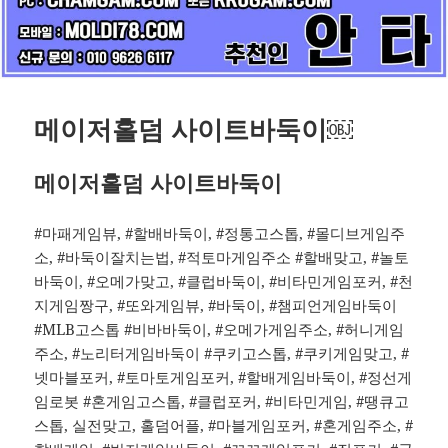
메이저홀덤 사이트바둑이￼
메이저홀덤 사이트바둑이
#마패게임뷰, #할배바둑이, #정통고스톱, #몰디브게임주
소, #바둑이잘치는법, #적토마게임주소 #할배맞고, #놀토
바둑이, #오메가맞고, #클럽바둑이, #비타민게임포커, #천
지게임짱구, #또와게임뷰, #바둑이, #챔피언게임바둑이
#MLB고스톱 #비바바둑이, #오메가게임주소, #허니게임
주소, #노리터게임바둑이 #쿠키고스톱, #쿠키게임맞고, #
넷마블포커, #토마토게임포커, #할배게임바둑이, #정선게
임로봇 #혼게임고스톱, #클럽포커, #비타민게임, #땡큐고
스톱, 실전맞고, 홀덤어플, #마블게임포커, #혼게임주소, #