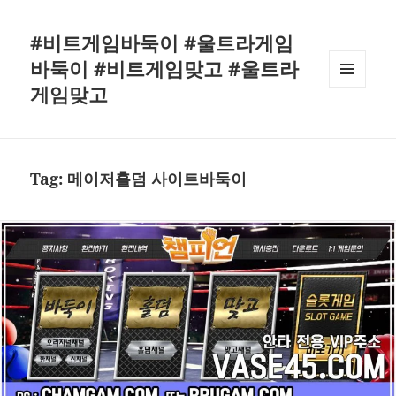
#비트게임바둑이 #울트라게임
바둑이 #비트게임맞고 #울트라
게임맞고
MENU
AND
WIDGETS
Tag:
메이저홀덤 사이트바둑이