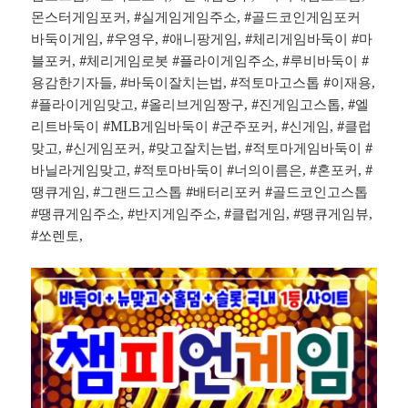
몬스터게임포커, #실게임게임주소, #골드코인게임포커
바둑이게임, #우영우, #애니팡게임, #체리게임바둑이 #마
블포커, #체리게임로봇 #플라이게임주소, #루비바둑이 #
용감한기자들, #바둑이잘치는법, #적토마고스톱 #이재용,
#플라이게임맞고, #올리브게임짱구, #진게임고스톱, #엘
리트바둑이 #MLB게임바둑이 #군주포커, #신게임, #클럽
맞고, #신게임포커, #맞고잘치는법, #적토마게임바둑이 #
바닐라게임맞고, #적토마바둑이 #너의이름은, #혼포커, #
땡큐게임, #그랜드고스톱 #배터리포커 #골드코인고스톱
#땡큐게임주소, #반지게임주소, #클럽게임, #땡큐게임뷰,
#쏘렌토,