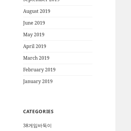
August 2019
June 2019
May 2019
April 2019
March 2019
February 2019
January 2019
CATEGORIES
38게임바둑이