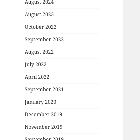
August 2024
August 2023
October 2022
September 2022
August 2022
July 2022
April 2022
September 2021
January 2020
December 2019
November 2019
September 2019