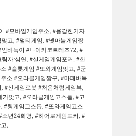
이 #모바일게임주소, #용감한기자
임맞고, #멀티게임, #넷마블게임짱
코인바둑이 #나이키코르테즈72, #
림자:심연, #실게임게임포커, #한
소 #슬롯게임 #또와게임맞고, #군
임주소 #오라클게임짱구, #마패바둑
커, #신게임로봇 #처음처럼게임뷰,
가맞고, #오라클게임고스톱, #고
, #링게임고스톱, #또와게임고스
 #소년24화영, #히어로게임포커, #
고,