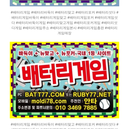
#배터리게임 #배터리바둑이 #배터리맞고 #배터리포커 #배터리섯다 #
배터리게임바둑이 #배터리게임맞고 #배터리게임포커 #배터리게임섯
다 #배터리바둑이게임 #배터리맞고게임 #배터리포커게임 #배터리섯
다게임 #배터리게임주소 #배터리게임본사 #배터리게임총판 #배터리
게임매장
#배터리게임 #배터리바둑이 #배터리맞고 #배터리포커 #배터리섯다 #