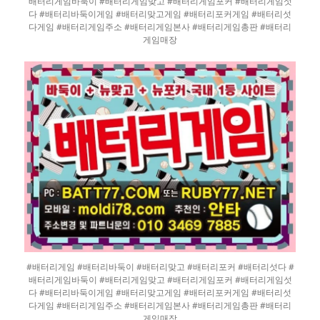
배터리게임바둑이 #배터리게임맞고 #배터리게임포커 #배터리게임섯
다 #배터리바둑이게임 #배터리맞고게임 #배터리포커게임 #배터리섯
다게임 #배터리게임주소 #배터리게임본사 #배터리게임총판 #배터리
게임매장
#배터리게임 #배터리바둑이 #배터리맞고 #배터리포커 #배터리섯다 #
배터리게임바둑이 #배터리게임맞고 #배터리게임포커 #배터리게임섯
다 #배터리바둑이게임 #배터리맞고게임 #배터리포커게임 #배터리섯
다게임 #배터리게임주소 #배터리게임본사 #배터리게임총판 #배터리
게임매장