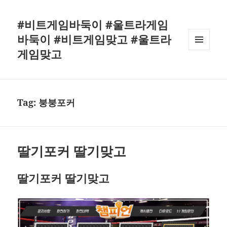
#비트게임바둑이 #울트라게임
바둑이 #비트게임맞고 #울트라
게임맞고
MENU
AND
WIDGETS
Tag:
붕붕포커
딸기포커 딸기맞고
딸기포커 딸기맞고