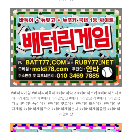
#배터리게임 #배터리바둑이 #배터리맞고 #배터리포커 #배터리섯다 #
배터리게임바둑이 #배터리게임맞고 #배터리게임포커 #배터리게임섯
다 #배터리바둑이게임 #배터리맞고게임 #배터리포커게임 #배터리섯
다게임 #배터리게임주소 #배터리게임본사 #배터리게임총판 #배터리
게임매장