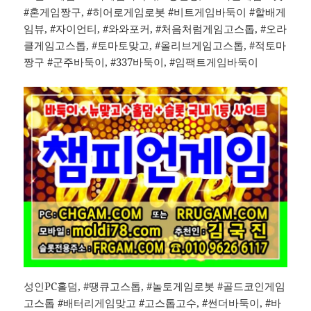
#혼게임짱구, #히어로게임로봇 #비트게임바둑이 #할배게
임뷰, #자이언티, #와와포커, #처음처럼게임고스톱, #오라
클게임고스톱, #토마토맞고, #올리브게임고스톱, #적토마
짱구 #군주바둑이, #337바둑이, #임팩트게임바둑이
성인PC홀덤, #땡큐고스톱, #놀토게임로봇 #골드코인게임
고스톱 #배터리게임맞고 #고스톱고수, #썬더바둑이, #바