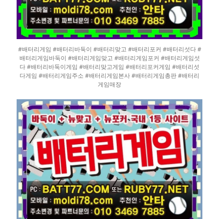
#배터리게임 #배터리바둑이 #배터리맞고 #배터리포커 #배터리섯다 #
배터리게임바둑이 #배터리게임맞고 #배터리게임포커 #배터리게임섯
다 #배터리바둑이게임 #배터리맞고게임 #배터리포커게임 #배터리섯
다게임 #배터리게임주소 #배터리게임본사 #배터리게임총판 #배터리
게임매장