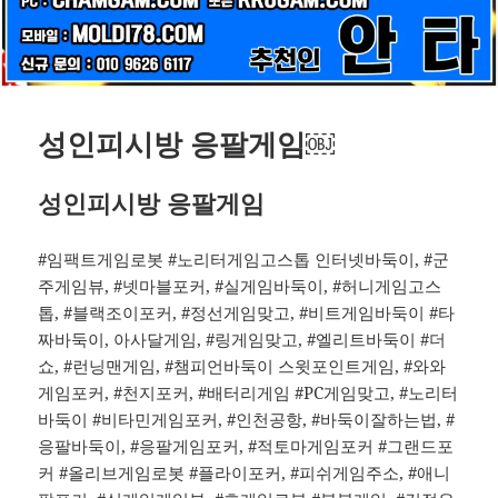
성인피시방 응팔게임￼
성인피시방 응팔게임
#임팩트게임로봇 #노리터게임고스톱 인터넷바둑이, #군
주게임뷰, #넷마블포커, #실게임바둑이, #허니게임고스
톱, #블랙조이포커, #정선게임맞고, #비트게임바둑이 #타
짜바둑이, 아사달게임, #링게임맞고, #엘리트바둑이 #더
쇼, #런닝맨게임, #챔피언바둑이 스윗포인트게임, #와와
게임포커, #천지포커, #배터리게임 #PC게임맞고, #노리터
바둑이 #비타민게임포커, #인천공항, #바둑이잘하는법, #
응팔바둑이, #응팔게임포커, #적토마게임포커 #그랜드포
커 #올리브게임로봇 #플라이포커, #피쉬게임주소, #애니