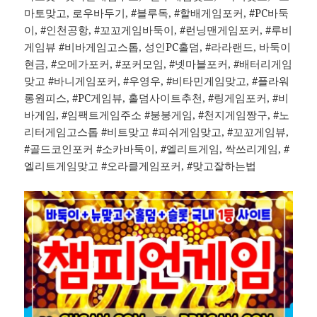
마토맞고, 로우바두기, #블루독, #할배게임포커, #PC바둑
이, #인천공항, #꼬꼬게임바둑이, #런닝맨게임포커, #루비
게임뷰 #비바게임고스톱, 성인PC홀덤, #라라랜드, 바둑이
현금, #오메가포커, #포커모임, #넷마블포커, #배터리게임
맞고 #바니게임포커, #우영우, #비타민게임맞고, #플라워
롱원피스, #PC게임뷰, 홀덤사이트추천, #링게임포커, #비
바게임, #임팩트게임주소 #붕붕게임, #천지게임짱구, #노
리터게임고스톱 #비트맞고 #피쉬게임맞고, #꼬꼬게임뷰,
#골드코인포커 #소카바둑이, #엘리트게임, 싹쓰리게임, #
엘리트게임맞고 #오라클게임포커, #맞고잘하는법