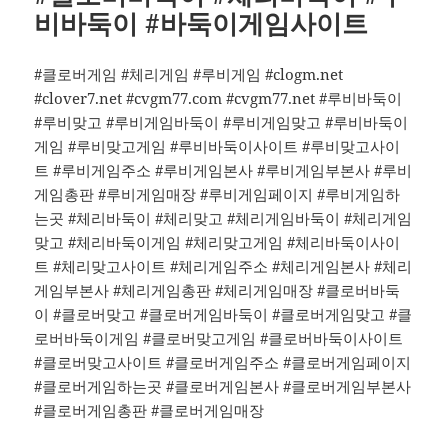
비바둑이 #바둑이게임사이트
#클로버게임 #체리게임 #루비게임 #clogm.net
#clover7.net #cvgm77.com #cvgm77.net #루비바둑이
#루비맞고 #루비게임바둑이 #루비게임맞고 #루비바둑이
게임 #루비맞고게임 #루비바둑이사이트 #루비맞고사이
트 #루비게임주소 #루비게임본사 #루비게임부본사 #루비
게임총판 #루비게임매장 #루비게임페이지 #루비게임하
는곳 #체리바둑이 #체리맞고 #체리게임바둑이 #체리게임
맞고 #체리바둑이게임 #체리맞고게임 #체리바둑이사이
트 #체리맞고사이트 #체리게임주소 #체리게임본사 #체리
게임부본사 #체리게임총판 #체리게임매장 #클로버바둑
이 #클로버맞고 #클로버게임바둑이 #클로버게임맞고 #클
로버바둑이게임 #클로버맞고게임 #클로버바둑이사이트
#클로버맞고사이트 #클로버게임주소 #클로버게임페이지
#클로버게임하는곳 #클로버게임본사 #클로버게임부본사
#클로버게임총판 #클로버게임매장