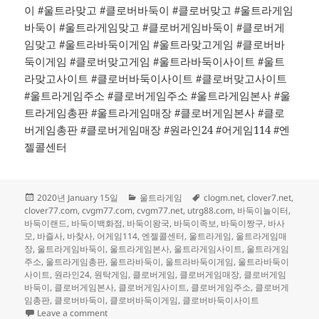
이 #울트라맞고 #클로버바둑이 #클로버맞고 #울트라게임
바둑이 #울트라게임맞고 #클로버게임바둑이 #클로버게
임맞고 #울트라바둑이게임 #울트라맞고게임 #클로버바
둑이게임 #클로버맞고게임 #울트라바둑이사이트 #울트
라맞고사이트 #클로버바둑이사이트 #클로버맞고사이트
#울트라게임주소 #클로버게임주소 #울트라게임본사 #울
트라게임총판 #울트라게임매장 #클로버게임본사 #클로
버게임총판 #클로버게임매장 #원라인24 #어게임114 #엔
젤콜센터
Posted
Categories
Tags
2020년 January 15일
울트라게임
clogm.net
,
clover7.net
,
on
clover77.com
,
cvgm77.com
,
cvgm77.net
,
utrg88.com
,
바둑이놀이터
,
바둑이랜드
,
바둑이백화점
,
바둑이왕국
,
바둑이족보
,
바둑이짱구
,
바사
모
,
바즐사
,
바찾사
,
어게임114
,
엔젤콜센터
,
울트라게임
,
울트라게임매
장
,
울트라게임바둑이
,
울트라게임본사
,
울트라게임사이트
,
울트라게임
주소
,
울트라게임총판
,
울트라바둑이
,
울트라바둑이게임
,
울트라바둑이
사이트
,
원라인24
,
원탁게임
,
클로버게임
,
클로버게임매장
,
클로버게임
바둑이
,
클로버게임본사
,
클로버게임사이트
,
클로버게임주소
,
클로버게
임총판
,
클로버바둑이
,
클로버바둑이게임
,
클로버바둑이사이트
on 울트라게임=클로버게임 #바둑이 #맞고 #원탁게임 #
Leave a comment