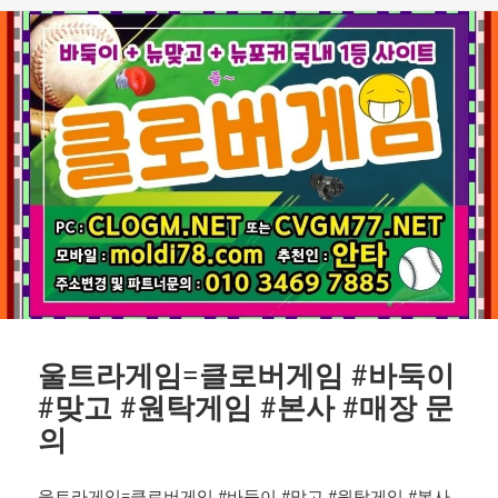
울트라게임=클로버게임 #바둑이
#맞고 #원탁게임 #본사 #매장 문
의
울트라게임=클로버게임 #바둑이 #맞고 #원탁게임 #본사