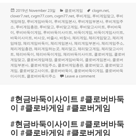
Posted
Categories
Tags
2019년 November 23일
클로버게임
clogm.net
,
on
clover7.net
,
cvgm77.com
,
cvgm77.net
,
루비게임
,
루비게임맞고
,
루비
게임매장
,
루비게임바둑이
,
루비게임본사
,
루비게임부본사
,
루비게임주
소
,
루비게임총판
,
루비맞고
,
루비맞고게임
,
루비맞고사이트
,
루비바둑
이
,
루비바둑이게임
,
루비바둑이사이트
,
바둑이게임
,
바둑이게임사이트
,
바둑이사이트
,
바사모
,
바즐사
,
바찾사
,
체리게임
,
체리게임맞고
,
체리게
임매장
,
체리게임바둑이
,
체리게임본사
,
체리게임부본사
,
체리게임주소
,
체리게임총판
,
체리게임하는곳
,
체리맞고
,
체리맞고게임
,
체리맞고사이
트
,
체리바둑이
,
체리바둑이게임
,
체리바둑이사이트
,
클로버게임
,
클로버
게임맞고
,
클로버게임매장
,
클로버게임바둑이
,
클로버게임본사
,
클로버
게임부본사
,
클로버게임주소
,
클로버게임총판
,
클로버맞고
,
클로버맞고
게임
,
클로버맞고사이트
,
클로버바둑이
,
클로버바둑이게임
,
클로버바둑
on #클로버바둑이 #체
이사이트
,
클로버바둑이주소
Leave a comment
#현금바둑이사이트 #클로버바둑
이 #클로바게임 #클로버게임
#현금바둑이사이트 #클로버바둑
이 #클로바게임 #클로버게임