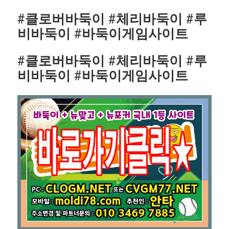
#클로버바둑이 #체리바둑이 #루
비바둑이 #바둑이게임사이트
#클로버바둑이 #체리바둑이 #루
비바둑이 #바둑이게임사이트