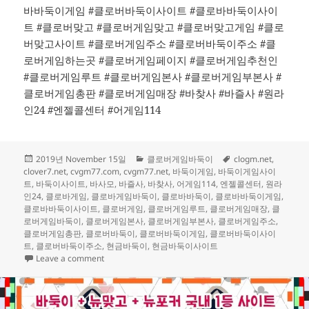
바바둑이게임 #클로버바둑이사이트 #클로바바둑이사이
트 #클로버맞고 #클로버게임맞고 #클로버맞고게임 #클로
버맞고사이트 #클로버게임주소 #클로버바둑이주소 #클
로버게임하는곳 #클로버게임페이지 #클로버게임추천인
#클로버게임루트 #클로버게임본사 #클로버게임부본사 #
클로버게임총판 #클로버게임매장 #바찾사 #바즐사 #원라
인24 #엔젤콜센터 #어게임114
Posted
Categories
Tags
2019년 November 15일
클로버게임바둑이
clogm.net
,
on
clover7.net
,
cvgm77.com
,
cvgm77.net
,
바둑이게임
,
바둑이게임사이
트
,
바둑이사이트
,
바사모
,
바즐사
,
바찾사
,
어게임114
,
엔젤콜센터
,
원라
인24
,
클로바게임
,
클로바게임바둑이
,
클로바바둑이
,
클로바바둑이게임
,
클로바바둑이사이트
,
클로버게임
,
클로버게임루트
,
클로버게임매장
,
클
로버게임바둑이
,
클로버게임본사
,
클로버게임부본사
,
클로버게임주소
,
클로버게임총판
,
클로버바둑이
,
클로버바둑이게임
,
클로버바둑이사이
트
,
클로버바둑이주소
,
현금바둑이
,
현금바둑이사이트
on #현금바둑이사이트 #클로버바둑이 #클로바게임 #
Leave a comment