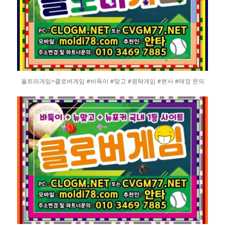
울트라게임=클로버게임 #바둑이 #맞고 #원탁게임 #본사 #매장 문의