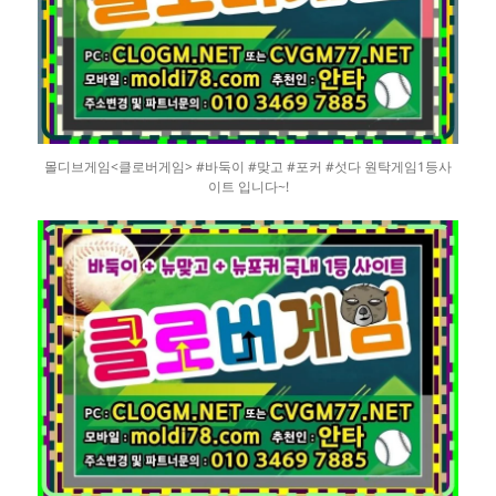
몰디브게임<클로버게임> #바둑이 #맞고 #포커 #섯다 원탁게임1등사
이트 입니다~!